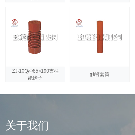
ZJ-10Q/Ф85×190支柱
触臂套筒
绝缘子
关于我们