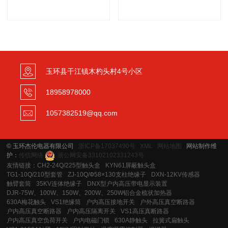
玉环县干江镇木杓头村4号小区
18958978000
1057382519@qq.com
© 玉环杰伦电器有限公司
浙ICP备17037490号
XML
网站地图
网站制作维
护：
传信网络
浙公网安备33102102331243号
友情链接：
CH2-24Q/225型触头盒
KYN61屏蔽触头盒
TG1-10Q/210型套管
ZJ-10Q/Ф58×130支柱绝缘子
DXN-12KV传感器
触臂套筒
35KV连体绝缘子
DNX型户内高压带电显示装置
DJR-75W、100W、150W、200W、250W铝合金梳状加热器
630A梅花触头
VS1绝缘筒
户内高压接地开关
户外高压真空断路器
户内高压真空断路器
户内高压隔离开关
VS1高压真断路器
户内高压真空负荷开关
户内电磁门锁
630A静触头
拉簧式扁触头