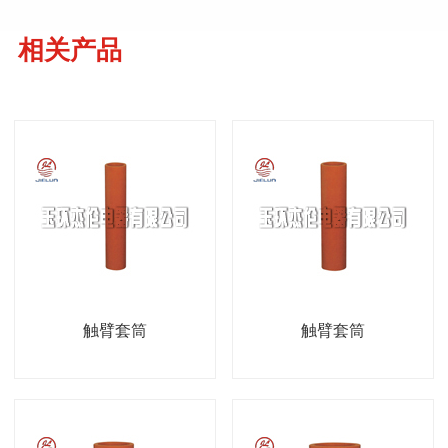
相关产品
触臂套筒
触臂套筒