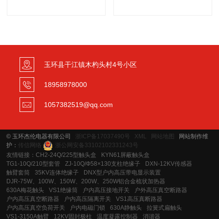
玉环县干江镇木杓头村4号小区
18958978000
1057382519@qq.com
© 玉环杰伦电器有限公司
浙ICP备17037490号
XML
网站地图
网站制作维
护：
传信网络
浙公网安备33102102331243号
友情链接：
CH2-24Q/225型触头盒
KYN61屏蔽触头盒
TG1-10Q/210型套管
ZJ-10Q/Ф58×130支柱绝缘子
DXN-12KV传感器
触臂套筒
35KV连体绝缘子
DNX型户内高压带电显示装置
DJR-75W、100W、150W、200W、250W铝合金梳状加热器
630A梅花触头
VS1绝缘筒
户内高压接地开关
户外高压真空断路器
户内高压真空断路器
户内高压隔离开关
VS1高压真断路器
户内高压真空负荷开关
户内电磁门锁
630A静触头
拉簧式扁触头
VS1-3150A触臂
12KV固封极柱
温度凝露控制器
消谐器