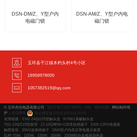
DSN-DM/Z、Y型户内
DSN-AM/Z、Y型户内电
电磁门锁
磁门锁
玉环县干江镇木杓头村4号小区
18958978000
1057382519@qq.com
© 玉环杰伦电器有限公司
浙ICP备17037490号
XML
网站地图
网站制作维
护：
传信网络
浙公网安备33102102331243号
友情链接：
CH2-24Q/225型触头盒
KYN61屏蔽触头盒
TG1-10Q/210型套管
ZJ-10Q/Ф58×130支柱绝缘子
DXN-12KV传感器
触臂套筒
35KV连体绝缘子
DNX型户内高压带电显示装置
DJR-75W、100W、150W、200W、250W铝合金梳状加热器